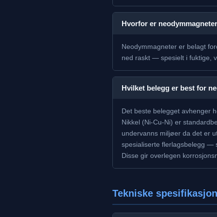
Hvorfor er neodymmagneter
Neodymmagneter er belagt fordi
ned raskt — spesielt i fuktige, 
Hvilket belegg er best for 
Det beste belegget avhenger he
Nikkel (Ni-Cu-Ni) er standardbel
undervanns miljøer da det er u
spesialiserte flerlagsbelegg — 
Disse gir overlegen korrosjons
Tekniske spesifikasjo