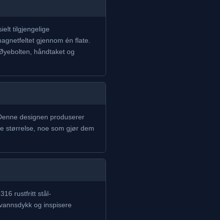
lt tilgjengelige
agnetfeltet gjennom én flate.
 Øyebolten, håndtaket og
 Denne designen produserer
e størrelse, noe som gjør dem
6 rustfritt stål-
tvannsdykk og inspisere