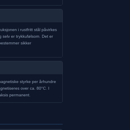
jonen i rustfritt stål påvirkes
 selv er trykkufølsom. Det er
 bestemmer sikker
agnetiske styrke per århundre
netiseres over ca. 80°C. I
aksis permanent.