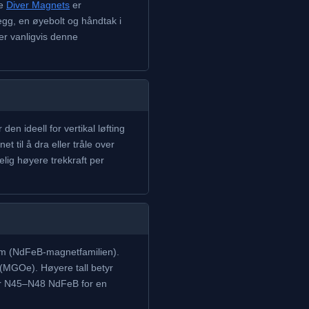
re
Diver Magnets
er
gg, en øyebolt og håndtak i
r vanligvis denne
n ideell for vertikal løfting
t til å dra eller tråle over
lig høyere trekkraft per
dym (NdFeB-magnetfamilien).
(MGOe). Høyere tall betyr
ker N45–N48 NdFeB for en