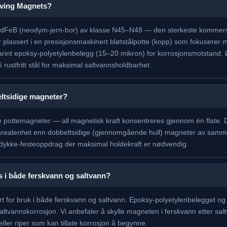
Diving Magnets?
dFeB (neodym-jern-bor) av klasse N45–N48 — den sterkeste kommersie
lassert i en presisjonsmaskinert bløtstålpotte (kopp) som fokuserer m
arint epoksy-polyetylenbelegg (15–20 mikron) for korrosjonsmotstand.
16 rustfritt stål for maksimal saltvannsholdbarhet.
eltsidige magneter?
e pottemagneter — all magnetisk kraft konsentreres gjennom én flate.
r arealenhet enn dobbeltsidige (gjennomgående hull) magneter av samm
 dykke-festeoppdrag der maksimal holdekraft er nødvendig.
 i både ferskvann og saltvann?
rt for bruk i både ferskvann og saltvann. Epoksy-polyetylenbelegget og 31
tvannskorrosjon. Vi anbefaler å skylle magneten i ferskvann etter sal
eller riper som kan tillate korrosjon å begynne.