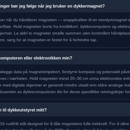
ninger bør jeg følge når jeg bruker en dykkermagnet?
sker når du håndterer magneten — snappkraften til en neodymmagnet er 
flate. Hold magneten borte fra kredittkort, dykkecomputere og elektro
kjermet. La aldri to magneter smelle sammen uten kontrollert håndplass
n, sørg for at magneten er festet for å forhindre tap.
mputeren eller elektronikken min?
gge data på magnetstripekort, forstyrre kompass og potensielt påvir
res i nærheten. Hold magneten minst 20–30 cm unna elektroniske enhete
ed digitale skjermer er generelt mindre utsatt enn eldre analoge inst
odusenten av dykkecomputeren din for deres spesifikke retningslinjer f
til dykkeutstyret mitt?
 rustfritt stål designet for å tåle magnetens fulle trekkraft. For å sikre