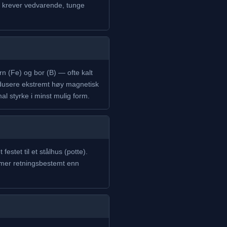
om krever vedvarende, tunge
 (Fe) og bor (B) — ofte kalt
odusere ekstremt høy magnetisk
al styrke i minst mulig form.
tet til et stålhus (potte).
g mer retningsbestemt enn