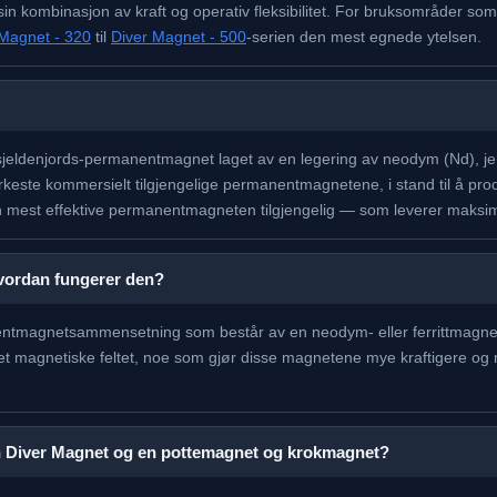
sin kombinasjon av kraft og operativ fleksibilitet. For bruksområder s
 Magnet - 320
til
Diver Magnet - 500
-serien den mest egnede ytelsen.
eldenjords-permanentmagnet laget av en legering av neodym (Nd), jern
keste kommersielt tilgjengelige permanentmagnetene, i stand til å pr
 Den mest effektive permanentmagneten tilgjengelig — som leverer maksim
vordan fungerer den?
magnetsammensetning som består av en neodym- eller ferrittmagnet fes
 det magnetiske feltet, noe som gjør disse magnetene mye kraftigere o
en Diver Magnet og en pottemagnet og krokmagnet?