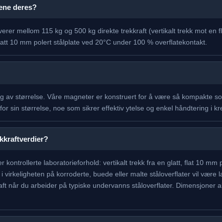
tene deres?
rer mellom 115 kg og 500 kg direkte trekkraft (vertikalt trekk mot en fla
latt 10 mm polert stålplate ved 20°C under 100 % overflatekontakt.
g av størrelse. Våre magneter er konstruert for å være så kompakte s
 for sin størrelse, noe som sikrer effektiv ytelse og enkel håndtering i
kkraftverdier?
r kontrollerte laboratorieforhold: vertikalt trekk fra en glatt, flat 10 mm
i virkeligheten på korroderte, buede eller malte ståloverflater vil være 
ft når du arbeider på typiske undervanns ståloverflater. Dimensjoner al