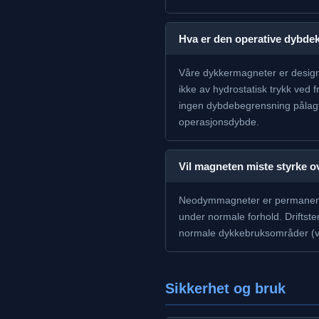
Hva er den operative dybdek
Våre dykkermagneter er designe
ikke av hydrostatisk trykk ved
ingen dybdebegrensning pålagt 
operasjonsdybde.
Vil magneten miste styrke ov
Neodymmagneter er permanentm
under normale forhold. Drifts
normale dykkebruksområder (va
Sikkerhet og bruk