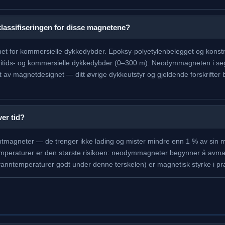
lassifiseringen for disse magnetene?
t for kommersielle dykkedybder. Epoksy-polyetylenbelegget og konstruks
 fritids- og kommersielle dykkedybder (0–300 m). Neodymmagneten i seg
av magnetdesignet — ditt øvrige dykkeutstyr og gjeldende forskrifter
er tid?
agneter — de trenger ikke lading og mister mindre enn 1 % av sin m
temperaturer er den største risikoen: neodymmagneter begynner å avmag
nntemperaturer godt under denne terskelen) er magnetisk styrke i pr