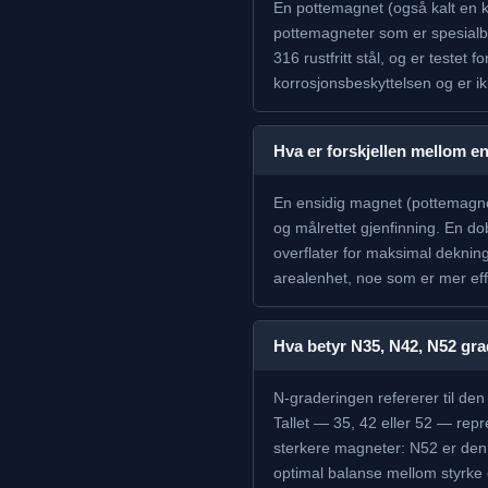
En pottemagnet (også kalt en k
pottemagneter som er spesialb
316 rustfritt stål, og er testet
korrosjonsbeskyttelsen og er ik
Hva er forskjellen mellom e
En ensidig magnet (pottemagnet)
og målrettet gjenfinning. En dob
overflater for maksimal deknin
arealenhet, noe som er mer eff
Hva betyr N35, N42, N52 gr
N-graderingen refererer til d
Tallet — 35, 42 eller 52 — re
sterkere magneter: N52 er den
optimal balanse mellom styrke o