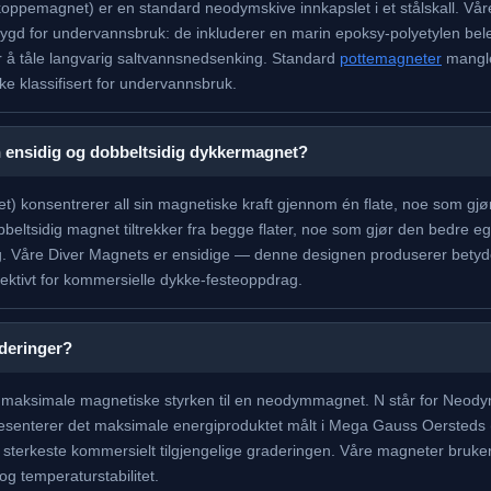
oppemagnet) er en standard neodymskive innkapslet i et stålskall. Vå
ygd for undervannsbruk: de inkluderer en marin epoksy-polyetylen bele
 for å tåle langvarig saltvannsnedsenking. Standard
pottemagneter
mangle
ke klassifisert for undervannsbruk.
n ensidig og dobbeltsidig dykkermagnet?
 konsentrerer all sin magnetiske kraft gjennom én flate, noe som gjør de
beltsidig magnet tiltrekker fra begge flater, noe som gjør den bedre egne
g. Våre Diver Magnets er ensidige — denne designen produserer betyde
ektivt for kommersielle dykke-festeoppdrag.
aderinger?
en maksimale magnetiske styrken til en neodymmagnet. N står for Neo
presenterer det maksimale energiproduktet målt i Mega Gauss Oersteds 
 sterkeste kommersielt tilgjengelige graderingen. Våre magneter bru
g temperaturstabilitet.