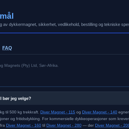
smål
av dykkermagnet, sikkerhet, vedlikehold, bestilling og tekniske spes
FAQ
ng Magnets (Pty) Ltd, Sør-Afrika.
 bør jeg velge?
g til 500 kg trekkraft.
Diver Magnet - 115
og
Diver Magnet - 140
egner 
sjoner og fritidsdykking. For kommersielle dykkeoperasjoner som krever s
 fra
Diver Magnet - 160
til
Diver Magnet - 280
— der
Diver Magnet - 20