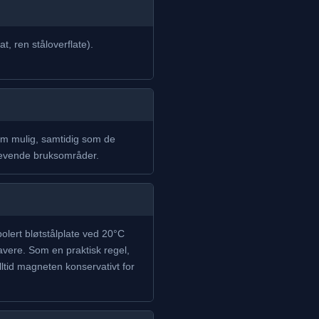
t, ren ståloverflate).
om mulig, samtidig som de
 krevende bruksområder.
 polert bløtstålplate ved 20°C
lavere. Som en praktisk regel,
ltid magneten konservativt for