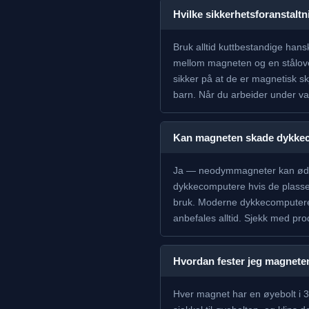
Hvilke sikkerhetsforanstalt
Bruk alltid kuttbestandige han
mellom magneten og en stålover
sikker på at de er magnetisk s
barn. Når du arbeider under van
Kan magneten skade dykkeco
Ja — neodymmagneter kan ødele
dykkecomputere hvis de plasse
bruk. Moderne dykkecomputere m
anbefales alltid. Sjekk med pr
Hvordan fester jeg magneten 
Hver magnet har en øyebolt i 316